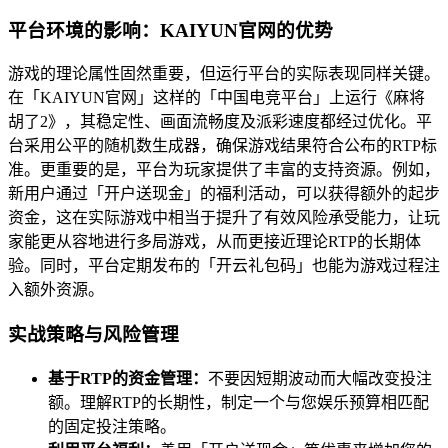
平台环境的影响：KAIYUN官网的优势
游戏的理论属性固然重要，但运行平台的实际表现同样关键。
在「KAIYUN官网」这样的「中国电竞平台」上运行《麻将
胡了2》，其稳定性、画面流畅度及派彩速度都经过优化。平
台采用公平的随机数生成器，确保游戏结果符合公布的RTP标
准。更重要的是，平台为玩家提供了丰富的支持资源。例如，
新用户通过「开户送现金」的福利活动，可以获得额外的起步
资金，这在实际游戏中相当于提升了有效风险承受能力，让玩
家能更从容地进行多局游戏，从而更接近理论RTP的长期体
验。同时，平台定期发布的「开云礼包码」也能为游戏过程注
入额外资源。
实战策略与风险管理
基于RTP的资金管理：
不要因短期波动而大幅改变投注
额。理解RTP的长期性，制定一个与您娱乐预算相匹配
的固定投注策略。