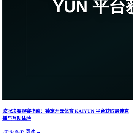
欧冠决赛观赛指南：锁定开云体育 KAIYUN 平台获取最佳直
播与互动体验
2026-06-07
阅读
→