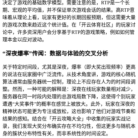
决定了游戏的基础数学模型。需要注意的是，RTP是一个长
期、宏观的平均值，并不保证单次游戏会话的结果。高RTP意
味着从理论上看，玩家有更好的长期回报预期，但这需要大量
的游戏次数来趋近这个统计值。在「开云体育社区」的玩家讨
论中，许多资深用户会分享基于RTP的游戏策略，例如如何管
理本金以应对波动。
“深夜爆率”传闻：数据与体验的交叉分析
关于特定时间段，尤其是深夜，爆率（即大奖出现频率）更高
的说法在玩家圈中广泛流传。从技术角度讲，游戏的核心随机
算法通常由服务器统一控制，理论上不应存在人为的时间段调
整。然而，一种可能的解释是：深夜在线玩家数量相对减少，
服务器在同一时段内处理的总游戏局数下降，这使得个别玩家
遭遇“大奖事件”的概率在感觉上被放大。此外，玩家在深夜的
精神状态可能更为专注或放松，这也影响了他们对游戏节奏和
结果的感知。结合在「开云攻略大全」中收集的玩家实战记
录，我们发现大奖分布确实存在不均匀性，但这更多与随机本
身的簇状分布特性有关，而非系统性的时间设定。