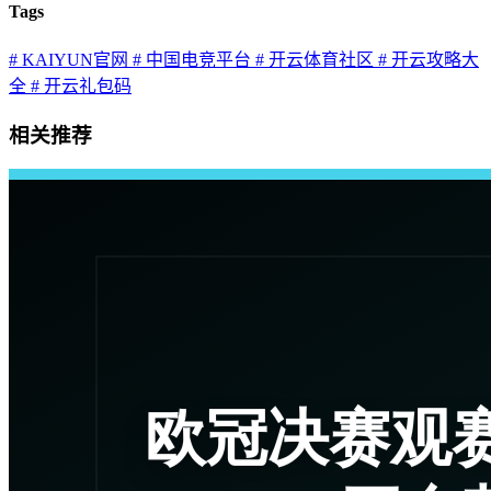
Tags
# KAIYUN官网
# 中国电竞平台
# 开云体育社区
# 开云攻略大
全
# 开云礼包码
相关推荐