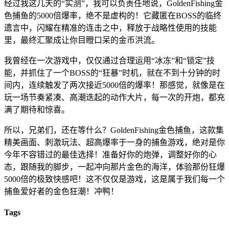
经过我这几天的“实测”，我可以负责任地说，GoldenFishing金
色捕鱼的5000倍爆率，绝不是虚构的！它藏匿在BOSS的临终
遗言中，闪耀在精准的连击之中，释放于战略性使用的技能
里，最终汇聚成让你目瞪口呆的金币洪流。
我曾经在一次游戏中，仅仅通过合理运用“冰冻”和“锁定”技
能，并抓住了一个BOSS的“狂暴”时机，就在不到十分钟的时
间内，连续触发了两次接近5000倍的爆率！那感觉，就像是在
玩一场节奏紧凑、高潮迭起的动作大片，每一次的开炮，都充
满了期待和惊喜。
所以，兄弟们，还在等什么？GoldenFishing金色捕鱼，这款集
精美画面、刺激玩法、超高爆率于一身的捕鱼游戏，绝对是你
今年不容错过的最佳选择！准备好你的炮弹，调整好你的心
态，跟随我的脚步，一起冲向那片金色的海洋，体验那份狂爆
5000倍的极致快感吧！这不仅仅是游戏，这是属于我们每一个
捕鱼爱好者的金色狂潮！冲鸭！
Tags