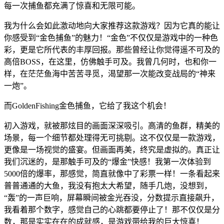
每一次捕鱼都充满了惊喜和无限可能。
我为什么会如此激动地向大家推荐这款游戏？因为它真的能让
你感受到“金色捕鱼”的魅力！“金色”不仅仅是游戏中的一种色
彩，更是它所代表的丰厚回报。那些曾经让你觉得遥不可及的
高倍BOSS，在这里，仿佛触手可及。我曾几何时，也和你一
样，在茫茫鱼海中苦苦寻觅，渴望那一次能改变战局的“神来
一炮”。
而GoldenFishing金色捕鱼，它给了我这个机会！
初入游戏，就被那炫目的画面深深吸引。高清的鱼群，精美的
场景，每一个细节都处理得无可挑剔。这不仅仅是一款游戏，
更像是一场视觉的盛宴。但画面再美，终究是虚拟的。真正让
我们沉迷的，是那触手可及的“爆金”快感！我第一次体验到
5000倍的爆率，那感觉，简直就像中了彩票一样！一条看起来
普普通通的大鱼，我没有抱太大希望，随手几炮，没想到，
“轰”的一声巨响，屏幕瞬间被金光吞没，分数提示直接飙升，
我看着那个数字，感觉自己的心跳都要停止了！那不仅仅是分
数，那是实实在在的成就感，是游戏带给我的巨大惊喜！