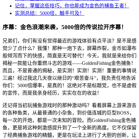
记住，掌握这些技巧，你也能成为金色的捕鱼王者！
实测总结：5000倍，触手可及！
序幕：金色浪潮来袭，5000倍的传说拉开序幕！
兄弟们，你们有没有觉得最近的游戏体验有点平淡？是不是感
觉少了点什么？我懂！那种一炮下去，屏幕炸裂，金币如瀑布
般倾泻而下的快感，简直是无可替代！今天，我就是来给你们
揭秘一款能让你重燃斗志的游戏——GoldenFishing金色捕鱼！
而且，不是普通的揭秘，是实测！实测！实测！重要的事情说
三遍！经过我这几天夜以继日的“艰苦奋斗”，我负责任地告诉
你们：5000倍爆率，是真的！这绝对不是标题党，也不是虚假
的宣传，而是我亲身经历，实实在在的收益！
还记得当初玩捕鱼游戏时的那种激动吗？看着屏幕上游来游去
的各种鱼类，从最普通的小杂鱼，到价值连城的巨型BOSS，
每一次的开炮，都是一次未知的冒险。而GoldenFishing金色捕
鱼，更是将这种刺激感提升到了一个全新的高度。它不仅保留
了经典捕鱼游戏的精髓，更是在玩法上进行了大胆的创新，让