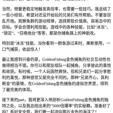
当然，想要更稳定地触发高倍率，也需要一些技巧。我总结了
一些小经验，希望对还没开始玩的兄弟们有所帮助。不要盲目
乱开炮。观察鱼群的游动规律，选择那些价值高、容易击中的
目标。学会合理利用技能。游戏中的各种技能，比如“冰冻”、
“锁定”、“召唤炮台”等等，都是你捕鱼路上的神助攻。
特别是“冰冻”技能，当你看到一群鱼游过来时，果断使用，一
口气捕获，收益惊人！
最让我感到兴奋的是，GoldenFishing金色捕鱼的社交互动性也
做得相当不错。你可以和朋友组队一起捕鱼，分享彼此的喜悦
和收获。有时候，一个人玩固然爽快，但和兄弟们一起分享胜
利的喜悦，那种感觉又是完全不同的。那种“兄弟齐心，其利
断金”的豪情，在GoldenFishing金色捕鱼的虚拟世界里，得到
了最完美的体现。
接下来的part，我将更深入地剖析GoldenFishing金色捕鱼的独
特之处，以及我总结出来的“5000倍爆率”的实秘籍。准备好了
吗？系好安全带，我们要一起冲向那片金色的海洋了！