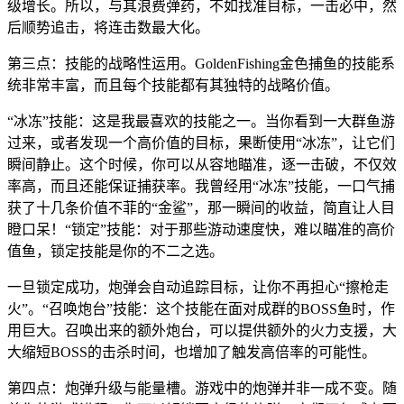
级增长。所以，与其浪费弹药，不如找准目标，一击必中，然
后顺势追击，将连击数最大化。
第三点：技能的战略性运用。GoldenFishing金色捕鱼的技能系
统非常丰富，而且每个技能都有其独特的战略价值。
“冰冻”技能：这是我最喜欢的技能之一。当你看到一大群鱼游
过来，或者发现一个高价值的目标，果断使用“冰冻”，让它们
瞬间静止。这个时候，你可以从容地瞄准，逐一击破，不仅效
率高，而且还能保证捕获率。我曾经用“冰冻”技能，一口气捕
获了十几条价值不菲的“金鲨”，那一瞬间的收益，简直让人目
瞪口呆！“锁定”技能：对于那些游动速度快，难以瞄准的高价
值鱼，锁定技能是你的不二之选。
一旦锁定成功，炮弹会自动追踪目标，让你不再担心“擦枪走
火”。“召唤炮台”技能：这个技能在面对成群的BOSS鱼时，作
用巨大。召唤出来的额外炮台，可以提供额外的火力支援，大
大缩短BOSS的击杀时间，也增加了触发高倍率的可能性。
第四点：炮弹升级与能量槽。游戏中的炮弹并非一成不变。随