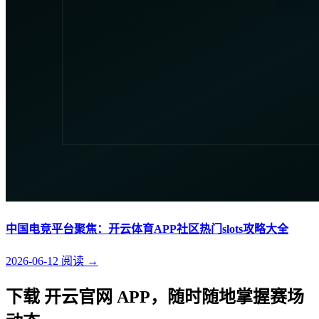
中国电竞平台聚焦：开云体育APP社区热门slots攻略大全
2026-06-12
阅读
→
下载 开云官网 APP，随时随地掌握赛场