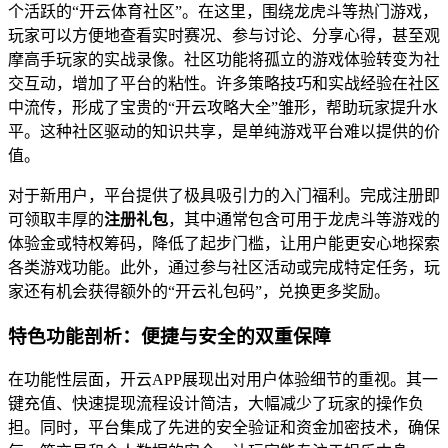
个活跃的“开云体育社区”。在这里，围绕龙虎斗等热门游戏，
玩家可以方便地查看实时赛况、参与讨论、分享心得，甚至观
摩高手玩家的实战录像。社区功能将孤立的游戏体验转变为社
交互动，增加了平台的粘性。许多策略技巧和实战经验在社区
中流传，形成了宝贵的“开云攻略大全”雏形，帮助玩家提升水
平。这种社区驱动的知识共享，是单纯游戏平台难以提供的价
值。
对于新用户，平台提供了极具吸引力的入门福利。完成注册即
可领取丰厚的
注册礼包
，其中通常包含可用于龙虎斗等游戏的
体验金或特权筹码，降低了起步门槛，让用户能更安心地探索
各类游戏功能。此外，通过参与社区活动或完成特定任务，玩
家还有机会获得额外的“开云礼包码”，兑换更多奖励。
特色功能剖析：便捷与安全的双重保障
在功能性层面，开云APP展现出对用户体验细节的重视。其一
键充值、快速提现流程设计简洁，大幅减少了玩家的操作负
担。同时，平台集成了先进的安全验证和资金加密技术，确保