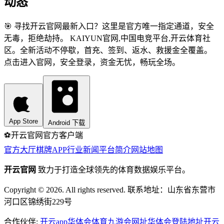
动态
🎯 寻找开云官网最新入口？这里是官方唯一指定通道，安全
无毒，拒绝劫持。 KAIYUN官网,中国电竞平台,开云体育社
区。全新活动不停歇，首充、签到、返水、救援金全覆盖。
点击进入官网，安全登录，资金无忧，畅玩全场。
App Store
Android 下载
⚽️
开云官网
官方客户端
官方大厅
棋牌APP
行业新闻
平台简介
网站地图
开云官网
致力于打造全球领先的体育数据娱乐平台。
Copyright © 2026. All rights reserved. 联系地址：山东省东营市
河口区锦绣街229号
合作伙伴:
开云app
华体会体育
九游会网址
华体会登陆地址
开云