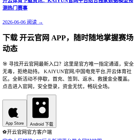
开云体育下载资讯：KAIYUN官网平台结合独家数据模型预
测热门赛事
2026-06-06
阅读
→
下载 开云官网 APP，随时随地掌握赛场
动态
🎯 寻找开云官网最新入口？这里是官方唯一指定通道，安全
无毒，拒绝劫持。 KAIYUN官网,中国电竞平台,开云体育社
区。全新活动不停歇，首充、签到、返水、救援金全覆盖。
点击进入官网，安全登录，资金无忧，畅玩全场。
App Store
Android 下载
⚽️
开云官网
官方客户端