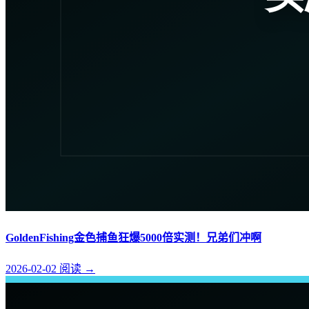
GoldenFishing金色捕鱼狂爆5000倍实测！兄弟们冲啊
2026-02-02
阅读
→