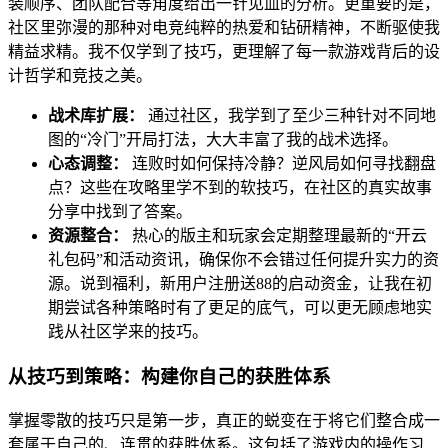
装顺序、团队配合等角度给出一针见血的分析。更重要的是，
社区里弥漫的那种对电竞纯粹的热爱和钻研精神，不断驱使我
精益求精。我不仅学到了技巧，更理解了每一款游戏背后的设
计哲学和竞技之美。
战术库扩展：
通过社区，我学到了至少三种针对不同地
图的“冷门”开局打法，大大丰富了我的战术选择。
心态调整：
连败时如何保持冷静？逆风局如何寻找翻盘
点？这些在攻略里学不到的软技巧，在社区的真实故事
分享中找到了答案。
资源整合：
热心的版主和玩家会定期整理最新的“开云
礼包码”和活动资讯，确保你不会错过任何提升实力的资
源。说到福利，新用户注册送88的启动资金，让我在初
期尝试各种策略时有了更足的底气，可以更无顾虑地实
践从社区学来的技巧。
从技巧到策略：构建你自己的获胜体系
掌握零散的技巧只是第一步，真正的蜕变在于将它们整合成一
套属于自己的、连贯的获胜体系。这包括了游戏内的操作习