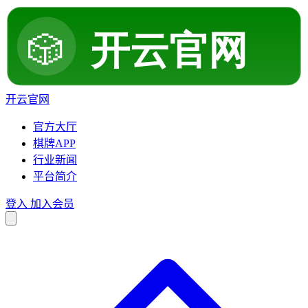
开云官网
官方大厅
棋牌APP
行业新闻
平台简介
登入
加入会员