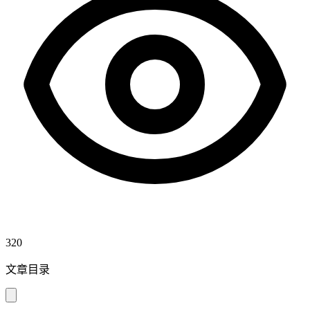
320
文章目录