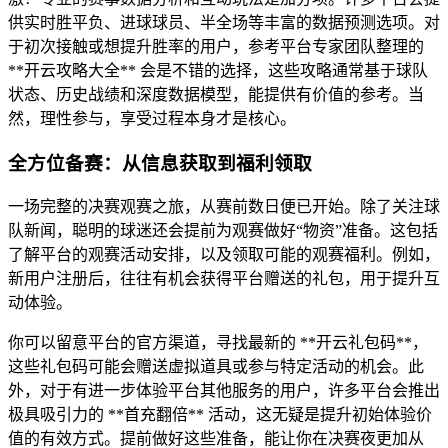
供实时胜平负、进球球员、半全场等丰富的数据预测选项。对
于初次接触或想提升胜率的用户，参考平台专家团队整理的
**开云攻略大全** 会是不错的选择，这些攻略通常基于球队
状态、历史战绩和深度数据模型，能提供有价值的参考。当
然，理性参与，享受过程本身才是核心。
全方位备赛：从信息获取到福利领取
一场完整的决赛观赛之旅，从赛前数日便已开始。除了关注球
队新闻，聪明的球迷还会提前为观赛做好“物资”准备。这包括
了解平台的观赛活动安排，以及领取可能的观赛福利。例如，
新用户注册后，往往有机会获得平台赠送的礼包，用于提升互
动体验。
你可以留意平台的官方渠道，寻找最新的 **开云礼包码**，
这些礼包码可能会赠送虚拟道具或参与特定活动的机会。此
外，对于有进一步体验平台其他服务的用户，许多平台会推出
极具吸引力的 **首充翻倍** 活动，这无疑是提升初始体验价
值的有效方式。提前做好这些准备，能让你在决赛夜更加从