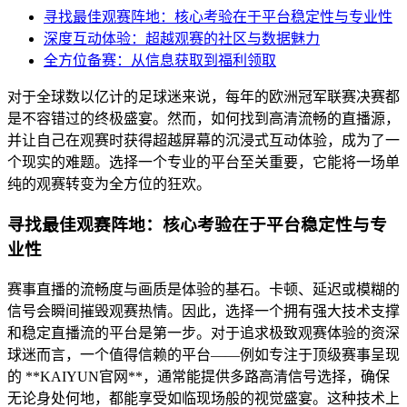
寻找最佳观赛阵地：核心考验在于平台稳定性与专业性
深度互动体验：超越观赛的社区与数据魅力
全方位备赛：从信息获取到福利领取
对于全球数以亿计的足球迷来说，每年的欧洲冠军联赛决赛都
是不容错过的终极盛宴。然而，如何找到高清流畅的直播源，
并让自己在观赛时获得超越屏幕的沉浸式互动体验，成为了一
个现实的难题。选择一个专业的平台至关重要，它能将一场单
纯的观赛转变为全方位的狂欢。
寻找最佳观赛阵地：核心考验在于平台稳定性与专
业性
赛事直播的流畅度与画质是体验的基石。卡顿、延迟或模糊的
信号会瞬间摧毁观赛热情。因此，选择一个拥有强大技术支撑
和稳定直播流的平台是第一步。对于追求极致观赛体验的资深
球迷而言，一个值得信赖的平台——例如专注于顶级赛事呈现
的 **KAIYUN官网**，通常能提供多路高清信号选择，确保
无论身处何地，都能享受如临现场般的视觉盛宴。这种技术上