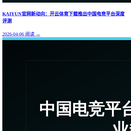
KAIYUN官网新动向：开云体育下载推出中国电竞平台深度
评测
2026-04-06
阅读
→