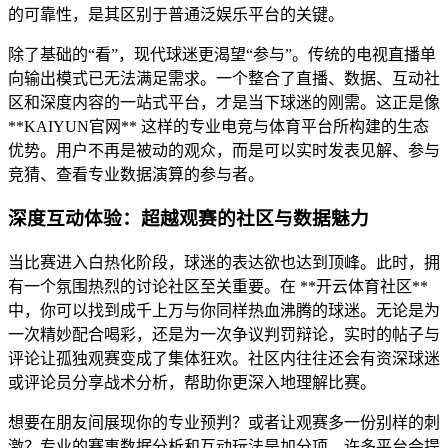
的可靠性，是其区别于普通泛娱乐平台的关键。
除了基础的“看”，现代球迷更渴望“参与”。传统的电视直播单
向输出模式已无法满足需求。一个整合了直播、数据、互动社
区和深度内容的一站式平台，才是当下球迷的刚需。这正是像
**KAIYUN官网** 这样的专业电竞与体育平台所构建的生态
优势。用户不再是被动的观众，而是可以实时发表见解、参与
竞猜、查看专业数据演算的参与者。
深度互动体验：超越观赛的社区与数据魅力
当比赛进入白热化阶段，球迷的表达欲也达到顶峰。此时，拥
有一个氛围热烈的讨论社区至关重要。在 **开云体育社区**
中，你可以找到成千上万与你同样热血沸腾的球迷。无论是为
一次精妙配合喝彩，还是为一次争议判罚辩论，实时的帖子与
评论让孤独观赛变成了集体狂欢。社区内往往还会有资深球迷
或评论员分享战术分析，帮助你更深入地理解比赛。
想要在朋友间展现你的专业预判？或者让观赛多一份别样的刺
激？专业的赛事数据分析和互动玩法是加分项。许多平台会提