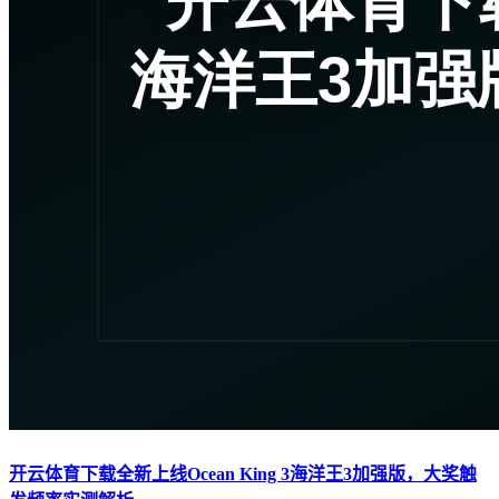
开云体育下载全新上线Ocean King 3海洋王3加强版，大奖触